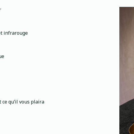
r
et infrarouge
ue
 ce qu’il vous plaira