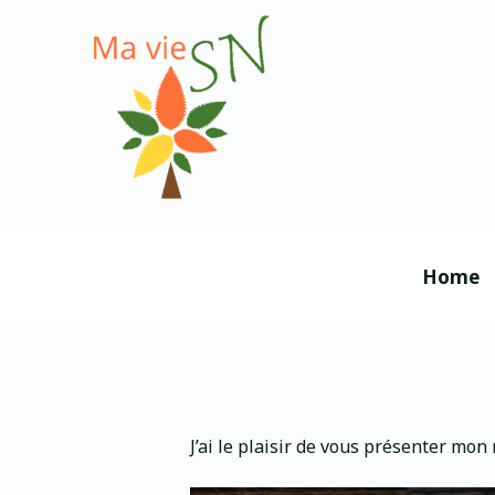
P
a
s
s
e
r
a
u
c
Home
o
n
t
e
n
u
J’ai le plaisir de vous présenter mon 