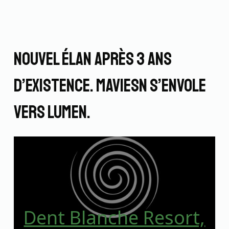
P
a
s
s
Nouvel élan après 3 ans
e
r
d’existence. MaVieSN s’envole
a
u
vers LUMEN.
c
o
n
t
e
n
u
Dent Blanche Resort,